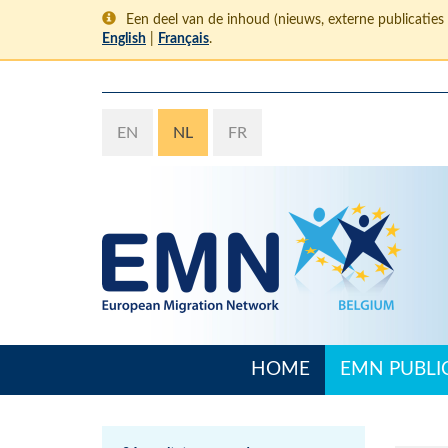
Overslaan
Een deel van de inhoud (nieuws, externe publicaties
en
English
|
Français
.
naar
de
inhoud
gaan
EN
NL
FR
HOME
EMN PUBLI
Main
navigation