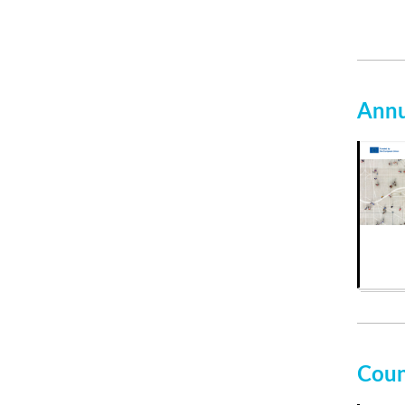
Annu
Coun