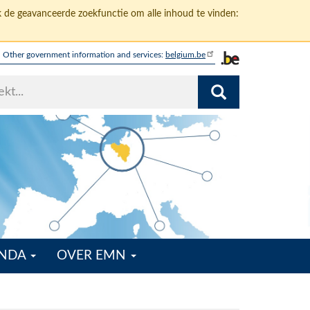
k de geavanceerde zoekfunctie om alle inhoud te vinden:
Other government information and services:
belgium.be
ENDA
OVER EMN