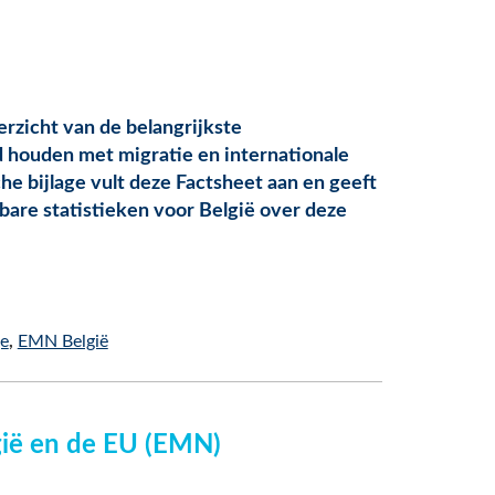
rzicht van de belangrijkste
d houden met migratie en internationale
che bijlage vult deze Factsheet aan en geeft
are statistieken voor België over deze
ge
EMN België
gië en de EU (EMN)