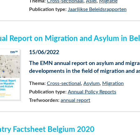
Thema:
Cross-sectionaal
Asiel
Migratie
Publication type:
Jaarlijkse Beleidsrapporten
al Report on Migration and Asylum in B
15/06/2022
The EMN annual report on asylum and migrat
developments in the field of migration and a
Thema:
Cross-sectional
Asylum
Migration
Publication type:
Annual Policy Reports
Trefwoorden:
annual report
try Factsheet Belgium 2020