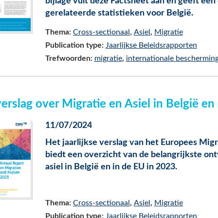
bijlage vult deze Factsheet aan en geeft ee
gerelateerde statistieken voor België.
Thema:
Cross-sectionaal
Asiel
Migratie
Publication type:
Jaarlijkse Beleidsrapporten
Trefwoorden:
migratie
internationale beschermin
verslag over Migratie en Asiel in België 
11/07/2024
Het jaarlijkse verslag van het Europees Mig
biedt een overzicht van de belangrijkste on
asiel in België en in de EU in 2023.
Thema:
Cross-sectionaal
Asiel
Migratie
Publication type:
Jaarlijkse Beleidsrapporten