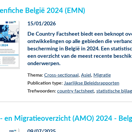
enfiche België 2024 (EMN)
15/01/2026
De Country Factsheet biedt een beknopt ove
ontwikkelingen op alle gebieden die verban
bescherming in België in 2024. Een statistis
een overzicht van de meest recente beschikb
onderwerpen.
Thema:
Cross-sectionaal
Asiel
Migratie
Publication type:
Jaarlijkse Beleidsrapporten
Trefwoorden:
country factsheet
statistische bijla
l- en Migratieoverzicht (AMO) 2024 - Bel
09/07/2025