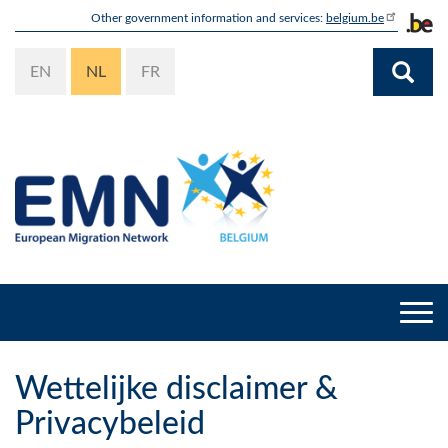
Overslaan
Other government information and services:
belgium.be
en
naar
EN
NL
FR
de
inhoud
gaan
Togg
navi
Wettelijke disclaimer &
Privacybeleid