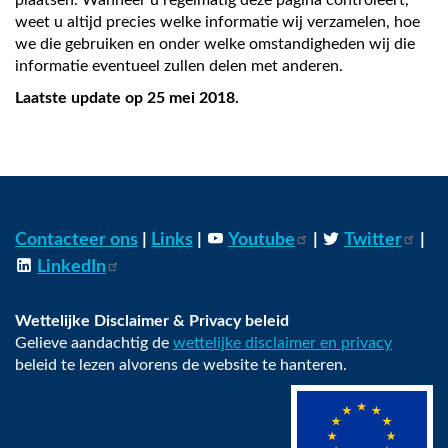
plaatsen. Wanneer u regelmatig deze pagina controleert,
weet u altijd precies welke informatie wij verzamelen, hoe
we die gebruiken en onder welke omstandigheden wij die
informatie eventueel zullen delen met anderen.
Laatste update op 25 mei 2018.
Contacteer ons
|
Links
|
Youtube
|
Twitter
|
LinkedIn
Wettelijke Disclaimer & Privacy beleid
Gelieve aandachtig de
wettelijke disclaimer en privacy
beleid te lezen alvorens de website te hanteren.