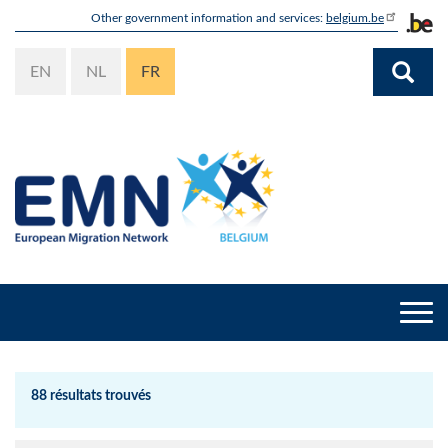
Aller
Other government information and services:
belgium.be
au
contenu
EN
NL
FR
principal
Togg
navi
88 résultats trouvés