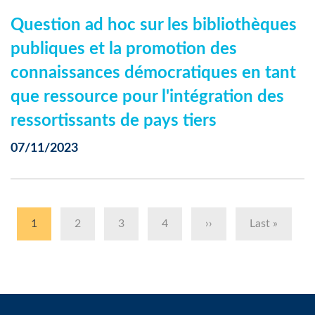
Question ad hoc sur les bibliothèques
publiques et la promotion des
connaissances démocratiques en tant
que ressource pour l'intégration des
ressortissants de pays tiers
07/11/2023
Pagination
Page
1
Page
2
Page
3
Page
4
Page
››
Dernière
Last »
actuelle
suivante
page