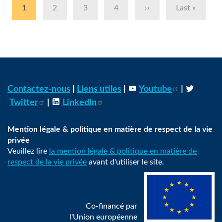
Page
1
Page
2
Page
3
Page
4
Page
››
Dernière
Last »
actuelle
suivante
page
Contactez-nous
|
Liens utiles
|
Youtube
|
Twitter
|
LinkedIn
Mention légale & politique en matière de respect de la vie
privée
Veuillez lire
la mention légale & politique en matière de
respect de la vie privée
avant d'utiliser le site.
Co-financé par
l'Union européenne