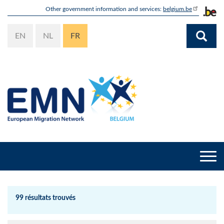
Aller
Other government information and services:
belgium.be
au
contenu
EN
NL
FR
principal
Togg
navi
99 résultats trouvés