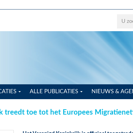
CATIES
ALLE PUBLICATIES
NIEUWS & AG
jk treedt toe tot het Europees Migratien