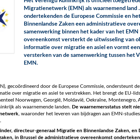
Het Verenigd Koninkrijk is officieel toegetred
Migratienetwerk (EMN) als waarnemend land .
ondertekenden de Europese Commissie en het 
Binnenlandse Zaken een administratieve ove
samenwerking binnen het kader van het EMN f
overeenkomst versterkt de uitwisseling van o
informatie over migratie en asiel en vormt een
versterken van de samenwerking tussen het V
EMN.
), gecoördineerd door de Europese Commissie, ondersteunt de 
atie over migratie en asiel te verstrekken. Het brengt de EU-lid
teel Noorwegen, Georgië, Moldavië, Oekraïne, Montenegro, A
ninkrijk als waarnemende landen.
De waarnemersstatus stelt niet
 netwerk
, waaronder het leveren van bijdragen aan EMN-studies
.
der, directeur-generaal Migratie en Binnenlandse Zaken, en D
zaken, in Brussel de administratieve overeenkomst onderteken