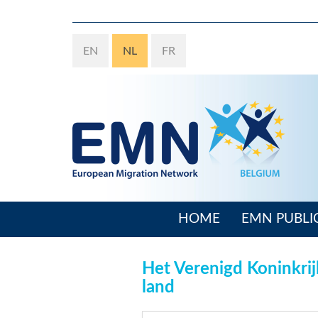
Overslaan
en
naar
EN
NL
FR
de
inhoud
gaan
HOME
EMN PUBLI
Main
navigation
Het Verenigd Koninkri
land