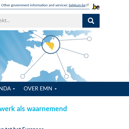
Other government information and services:
belgium.be
ENDA
OVER EMN
etwerk als waarnemend