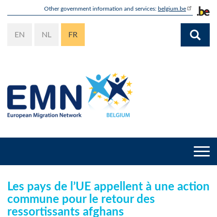
Aller
Other government information and services:
belgium.be
au
contenu
EN
NL
FR
principal
Togg
navi
Les pays de l’UE appellent à une action
commune pour le retour des
ressortissants afghans