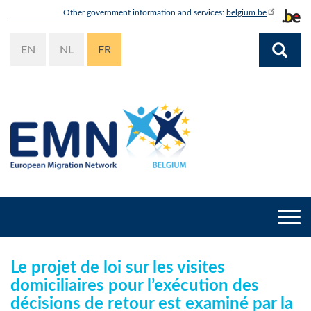
Aller
Other government information and services:
belgium.be
au
contenu
EN
NL
FR
principal
Togg
navi
Le projet de loi sur les visites
domiciliaires pour l’exécution des
décisions de retour est examiné par la